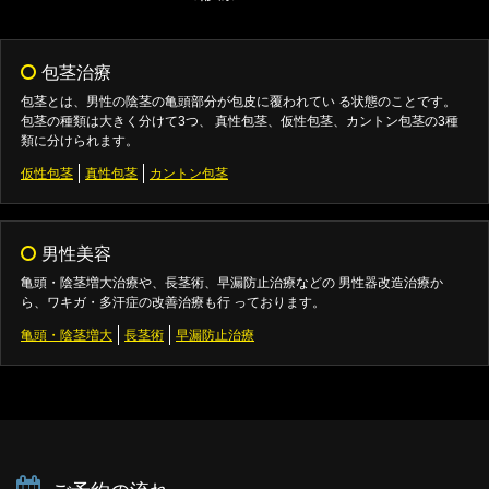
包茎治療
包茎とは、男性の陰茎の亀頭部分が包皮に覆われてい る状態のことです。
包茎の種類は大きく分けて3つ、 真性包茎、仮性包茎、カントン包茎の3種
類に分けられます。
仮性包茎
真性包茎
カントン包茎
男性美容
亀頭・陰茎増大治療や、長茎術、早漏防止治療などの 男性器改造治療か
ら、ワキガ・多汗症の改善治療も行 っております。
亀頭・陰茎増大
長茎術
早漏防止治療